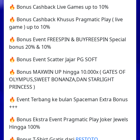
🔥 Bonus Cashback Live Games up to 10%
🔥 Bonus Cashback Khusus Pragmatic Play ( live
game ) up to 10%
🔥 Bonus Event FREESPIN & BUYFREESPIN Special
bonus 20% & 10%
🔥 Bonus Event Scatter Jajar PG SOFT
🔥 Bonus MAXWIN UP hingga 10.000x ( GATES OF
OLYMPUS,SWEET BONANZA,DAN STARLIGHT
PRINCESS )
🔥 Event Terbang ke bulan Spaceman Extra Bonus
+++
🔥 Bonus Ekstra Event Pragmatic Play Joker Jewels
Hingga 100%
🔥 Bonus T-Shirt Gratis dari
PESTOTO