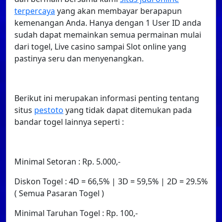
terpercaya
yang akan membayar berapapun
kemenangan Anda. Hanya dengan 1 User ID anda
sudah dapat memainkan semua permainan mulai
dari togel, Live casino sampai Slot online yang
pastinya seru dan menyenangkan.
Berikut ini merupakan informasi penting tentang
situs
pestoto
yang tidak dapat ditemukan pada
bandar togel lainnya seperti :
Minimal Setoran : Rp. 5.000,-
Diskon Togel : 4D = 66,5% | 3D = 59,5% | 2D = 29.5%
( Semua Pasaran Togel )
Minimal Taruhan Togel : Rp. 100,-