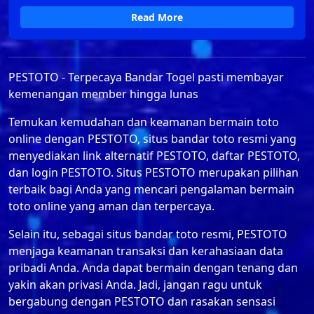
Read More
PESTOTO - Terpecaya Bandar Togel pasti membayar
kemenangan member hingga lunas
Temukan kemudahan dan keamanan bermain toto
online dengan PESTOTO, situs bandar toto resmi yang
menyediakan link alternatif PESTOTO, daftar PESTOTO,
dan login PESTOTO. Situs PESTOTO merupakan pilihan
terbaik bagi Anda yang mencari pengalaman bermain
toto online yang aman dan terpercaya.
Selain itu, sebagai situs bandar toto resmi, PESTOTO
menjaga keamanan transaksi dan kerahasiaan data
pribadi Anda. Anda dapat bermain dengan tenang dan
yakin akan privasi Anda. Jadi, jangan ragu untuk
bergabung dengan PESTOTO dan rasakan sensasi