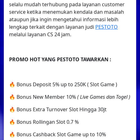
selalu mudah terhubung pada layanan customer
service ketika menemukan kendala dan masalah
ataupun jika ingin mengetahui informasi lebih
lengkap terkait dengan layanan judi
PESTOTO
melalui layanan CS 24 jam.
PROMO HOT YANG PESTOTO TAWARKAN :
🔥 Bonus Deposit 5% up to 250K ( Slot Game )
🔥 Bonus New Member 10%
( Live Games dan Togel )
🔥 Bonus Extra Turnover Slot Hingga 30jt
🔥 Bonus Rollingan Slot 0.7 %
🔥 Bonus Cashback Slot Game up to 10%