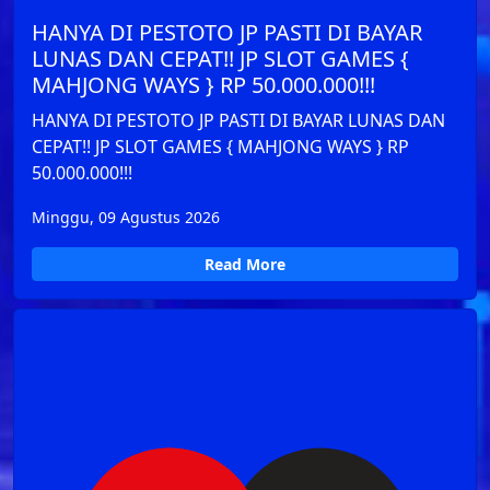
HANYA DI PESTOTO JP PASTI DI BAYAR
LUNAS DAN CEPAT!! JP SLOT GAMES {
MAHJONG WAYS } RP 50.000.000!!!
HANYA DI PESTOTO JP PASTI DI BAYAR LUNAS DAN
CEPAT!! JP SLOT GAMES { MAHJONG WAYS } RP
50.000.000!!!
Minggu, 09 Agustus 2026
Read More