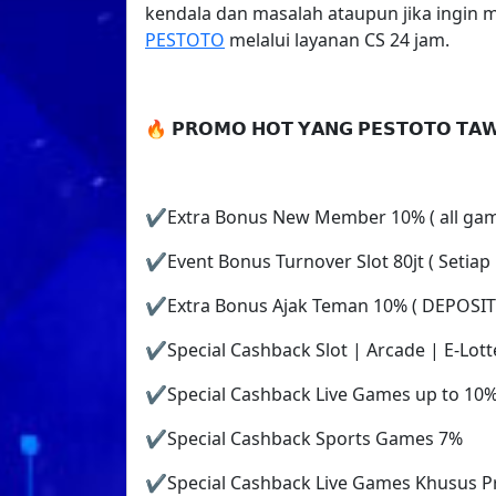
kendala dan masalah ataupun jika ingin m
PESTOTO
melalui layanan CS 24 jam.
🔥 𝗣𝗥𝗢𝗠𝗢 𝗛𝗢𝗧 𝗬𝗔𝗡𝗚 𝗣𝗘𝗦𝗧𝗢𝗧𝗢 𝗧𝗔
✔️Extra Bonus New Member 10% ( all gam
✔️Event Bonus Turnover Slot 80jt ( Setiap
✔️Extra Bonus Ajak Teman 10% ( DEPOSI
✔️Special Cashback Slot | Arcade | E-Lott
✔️Special Cashback Live Games up to 10
✔️Special Cashback Sports Games 7%
✔️Special Cashback Live Games Khusus P