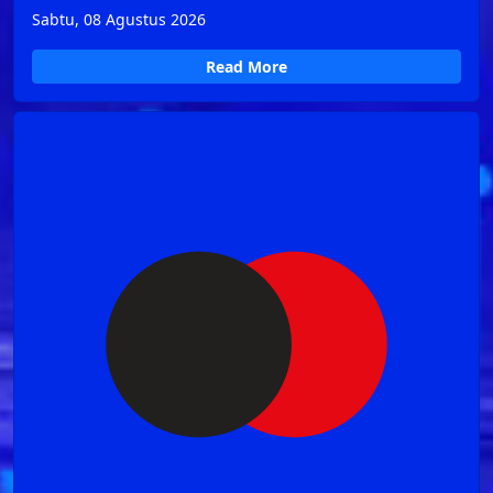
Sabtu, 08 Agustus 2026
Read More