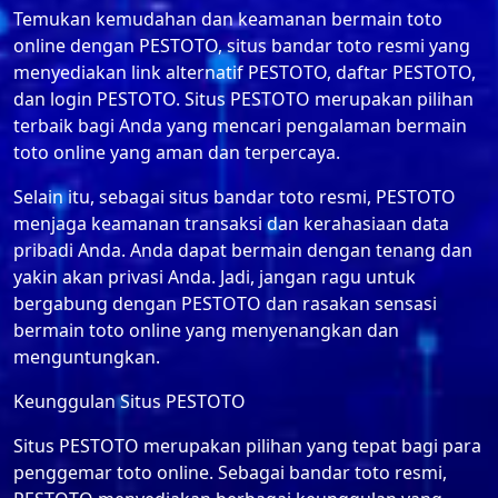
Temukan kemudahan dan keamanan bermain toto
online dengan PESTOTO, situs bandar toto resmi yang
menyediakan link alternatif PESTOTO, daftar PESTOTO,
dan login PESTOTO. Situs PESTOTO merupakan pilihan
terbaik bagi Anda yang mencari pengalaman bermain
toto online yang aman dan terpercaya.
Selain itu, sebagai situs bandar toto resmi, PESTOTO
menjaga keamanan transaksi dan kerahasiaan data
pribadi Anda. Anda dapat bermain dengan tenang dan
yakin akan privasi Anda. Jadi, jangan ragu untuk
bergabung dengan PESTOTO dan rasakan sensasi
bermain toto online yang menyenangkan dan
menguntungkan.
Keunggulan Situs PESTOTO
Situs PESTOTO merupakan pilihan yang tepat bagi para
penggemar toto online. Sebagai bandar toto resmi,