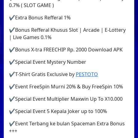
0.7% ( SLOT GAME )
✔️Extra Bonus Refferal 1%
✔️Bonus Refferal Khusus Slot | Arcade | E-Lottery
| Live Games 0.1%
✔️Bonus X-tra FREECHIP Rp. 2000 Download APK
✔️Special Event Mystery Number
✔️T-Shirt Gratis Exclusive by
PESTOTO
✔️Event FreeSpin Murni 20% & Buy FreeSpin 10%
✔️Special Event Multiplier Maxwin Up To X10.000
✔️Special Event 5 Kepala Joker up to 100%
✔️Event Terbang ke bulan Spaceman Extra Bonus
+++