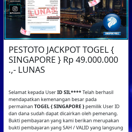
PESTOTO JACKPOT TOGEL {
SINGAPORE } Rp 49.000.000
.,- LUNAS
Selamat kepada User
ID SIL****
Telah berhasil
mendapatkan kemenangan besar pada
permainan
TOGEL { SINGAPORE }
pemilik User ID
dan dana sudah dapat dicairkan oleh pemenang.
Bukti pembayaran yang kami berikan merupakan
bukti pembayaran yang SAH / VALID yang langsung