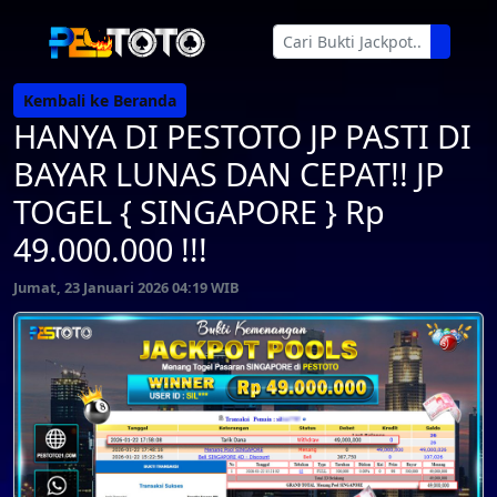
Kembali ke Beranda
HANYA DI PESTOTO JP PASTI DI
BAYAR LUNAS DAN CEPAT!! JP
TOGEL { SINGAPORE } Rp
49.000.000 !!!
Jumat, 23 Januari 2026 04:19 WIB