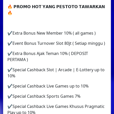
🔥 𝗣𝗥𝗢𝗠𝗢 𝗛𝗢𝗧 𝗬𝗔𝗡𝗚 𝗣𝗘𝗦𝗧𝗢𝗧𝗢 𝗧𝗔𝗪𝗔𝗥𝗞𝗔𝗡
🔥
✔️Extra Bonus New Member 10% ( all games )
✔️Event Bonus Turnover Slot 80jt ( Setiap minggu )
✔️Extra Bonus Ajak Teman 10% ( DEPOSIT
PERTAMA )
✔️Special Cashback Slot | Arcade | E-Lottery up to
10%
✔️Special Cashback Live Games up to 10%
✔️Special Cashback Sports Games 7%
✔️Special Cashback Live Games Khusus Pragmatic
Play up to 10%