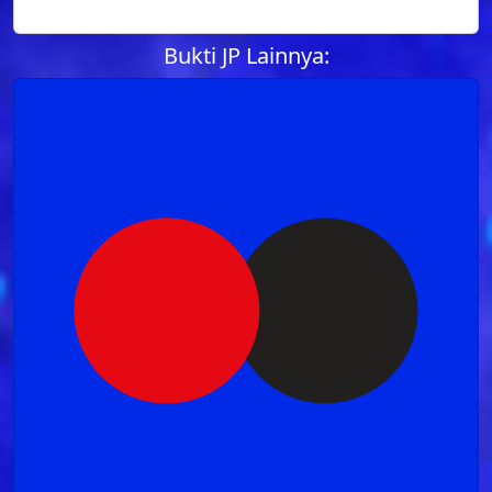
Bukti JP Lainnya: