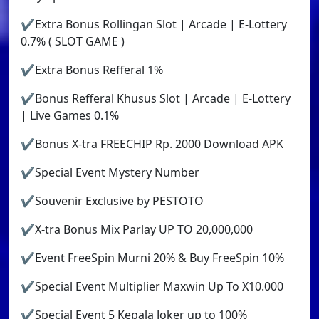
✔️Extra Bonus Rollingan Slot | Arcade | E-Lottery
0.7% ( SLOT GAME )
✔️Extra Bonus Refferal 1%
✔️Bonus Refferal Khusus Slot | Arcade | E-Lottery
| Live Games 0.1%
✔️Bonus X-tra FREECHIP Rp. 2000 Download APK
✔️Special Event Mystery Number
✔️Souvenir Exclusive by PESTOTO
✔️X-tra Bonus Mix Parlay UP TO 20,000,000
✔️Event FreeSpin Murni 20% & Buy FreeSpin 10%
✔️Special Event Multiplier Maxwin Up To X10.000
✔️Special Event 5 Kepala Joker up to 100%