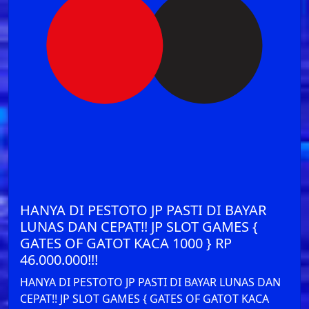
HANYA DI PESTOTO JP PASTI DI BAYAR
LUNAS DAN CEPAT!! JP SLOT GAMES {
GATES OF GATOT KACA 1000 } RP
46.000.000!!!
HANYA DI PESTOTO JP PASTI DI BAYAR LUNAS DAN
CEPAT!! JP SLOT GAMES { GATES OF GATOT KACA