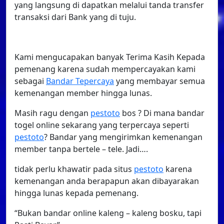
yang langsung di dapatkan melalui tanda transfer
transaksi dari Bank yang di tuju.
Kami mengucapakan banyak Terima Kasih Kepada
pemenang karena sudah mempercayakan kami
sebagai
Bandar Tepercaya
yang membayar semua
kemenangan member hingga lunas.
Masih ragu dengan
pestoto
bos ? Di mana bandar
togel online sekarang yang terpercaya seperti
pestoto
? Bandar yang mengirimkan kemenangan
member tanpa bertele – tele. Jadi….
tidak perlu khawatir pada situs
pestoto
karena
kemenangan anda berapapun akan dibayarakan
hingga lunas kepada pemenang.
“Bukan bandar online kaleng – kaleng bosku, tapi