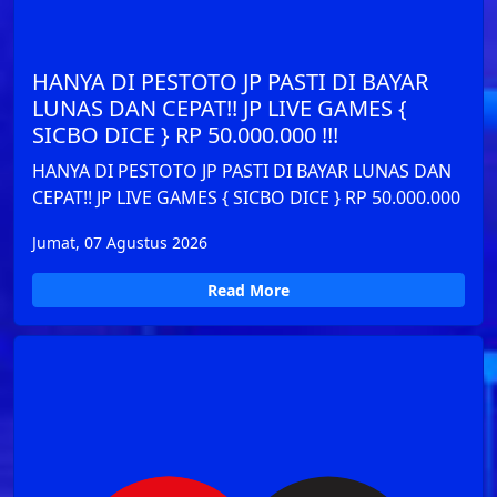
HANYA DI PESTOTO JP PASTI DI BAYAR
LUNAS DAN CEPAT!! JP LIVE GAMES {
SICBO DICE } RP 50.000.000 !!!
HANYA DI PESTOTO JP PASTI DI BAYAR LUNAS DAN
CEPAT!! JP LIVE GAMES { SICBO DICE } RP 50.000.000
Jumat, 07 Agustus 2026
Read More