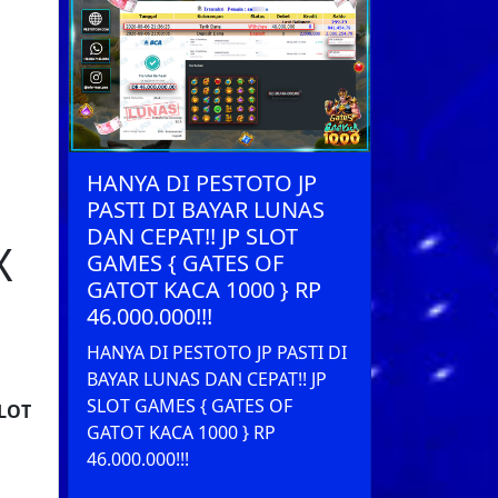
HANYA DI PESTOTO JP
PASTI DI BAYAR LUNAS
DAN CEPAT!! JP SLOT
X
GAMES { GATES OF
GATOT KACA 1000 } RP
46.000.000!!!
HANYA DI PESTOTO JP PASTI DI
BAYAR LUNAS DAN CEPAT!! JP
SLOT GAMES { GATES OF
LOT
GATOT KACA 1000 } RP
46.000.000!!!