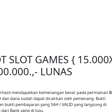
T SLOT GAMES { 15.000
00.000.,- LUNAS
erhasil mendapatkan kemenangan besar pada permainan
S
D dan dana sudah dapat dicairkan oleh pemenang. Bukti
n bukti pembayaran yang SAH / VALID yang langsung di
 dari Bank yang di tuju.