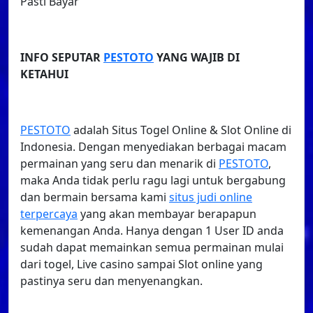
Pasti Bayar”
INFO SEPUTAR
PESTOTO
YANG WAJIB DI
KETAHUI
PESTOTO
adalah Situs Togel Online & Slot Online di
Indonesia. Dengan menyediakan berbagai macam
permainan yang seru dan menarik di
PESTOTO
,
maka Anda tidak perlu ragu lagi untuk bergabung
dan bermain bersama kami
situs judi online
terpercaya
yang akan membayar berapapun
kemenangan Anda. Hanya dengan 1 User ID anda
sudah dapat memainkan semua permainan mulai
dari togel, Live casino sampai Slot online yang
pastinya seru dan menyenangkan.