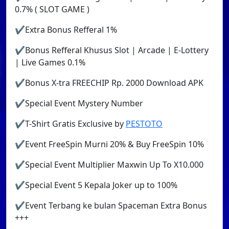
0.7% ( SLOT GAME )
✔️Extra Bonus Refferal 1%
✔️Bonus Refferal Khusus Slot | Arcade | E-Lottery
| Live Games 0.1%
✔️Bonus X-tra FREECHIP Rp. 2000 Download APK
✔️Special Event Mystery Number
✔️T-Shirt Gratis Exclusive by
PESTOTO
✔️Event FreeSpin Murni 20% & Buy FreeSpin 10%
✔️Special Event Multiplier Maxwin Up To X10.000
✔️Special Event 5 Kepala Joker up to 100%
✔️Event Terbang ke bulan Spaceman Extra Bonus
+++