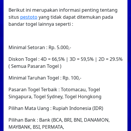
Berikut ini merupakan informasi penting tentang
situs
pestoto
yang tidak dapat ditemukan pada
bandar togel lainnya seperti :
Minimal Setoran : Rp. 5.000,-
Diskon Togel : 4D = 66,5% | 3D = 59,5% | 2D = 29.5%
( Semua Pasaran Togel )
Minimal Taruhan Togel : Rp. 100,-
Pasaran Togel Terbaik : Totomacau, Togel
Singapura, Togel Sydney, Togel Hongkong
Pilihan Mata Uang : Rupiah Indonesia (IDR)
Pilihan Bank : Bank (BCA, BRI, BNI, DANAMON,
MAYBANK, BSI, PERMATA,