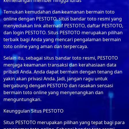
kemenangan member hingga lunas
Temukan kemudahan dan keamanan bermain toto
online dengan PESTOTO, situs bandar toto resmi yang
menyediakan link alternatif PESTOTO, daftar PESTOTO,
dan login PESTOTO. Situs PESTOTO merupakan pilihan
terbaik bagi Anda yang mencari pengalaman bermain
toto online yang aman dan terpercaya.
Selain itu, sebagai situs bandar toto resmi, PESTOTO
menjaga keamanan transaksi dan kerahasiaan data
pribadi Anda. Anda dapat bermain dengan tenang dan
yakin akan privasi Anda. Jadi, jangan ragu untuk
bergabung dengan PESTOTO dan rasakan sensasi
bermain toto online yang menyenangkan dan
menguntungkan.
Keunggulan Situs PESTOTO
Situs PESTOTO merupakan pilihan yang tepat bagi para