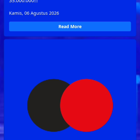
35.000.000!!!
Kamis, 06 Agustus 2026
Read More