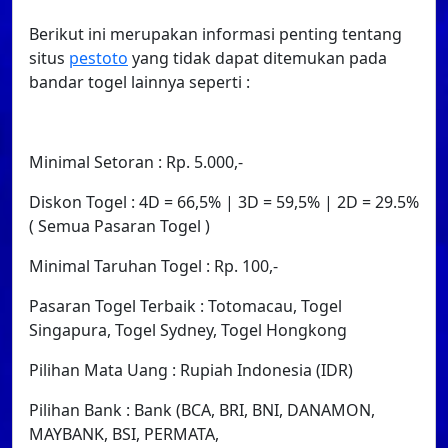
Berikut ini merupakan informasi penting tentang
situs
pestoto
yang tidak dapat ditemukan pada
bandar togel lainnya seperti :
Minimal Setoran : Rp. 5.000,-
Diskon Togel : 4D = 66,5% | 3D = 59,5% | 2D = 29.5%
( Semua Pasaran Togel )
Minimal Taruhan Togel : Rp. 100,-
Pasaran Togel Terbaik : Totomacau, Togel
Singapura, Togel Sydney, Togel Hongkong
Pilihan Mata Uang : Rupiah Indonesia (IDR)
Pilihan Bank : Bank (BCA, BRI, BNI, DANAMON,
MAYBANK, BSI, PERMATA,